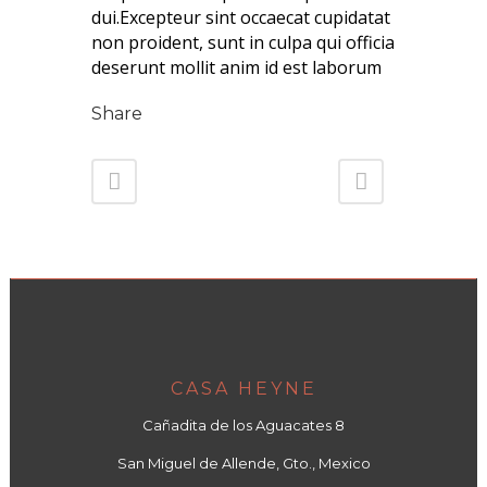
dui.Excepteur sint occaecat cupidatat
non proident, sunt in culpa qui officia
deserunt mollit anim id est laborum
Share
CASA HEYNE
Cañadita de los Aguacates 8
San Miguel de Allende, Gto., Mexico