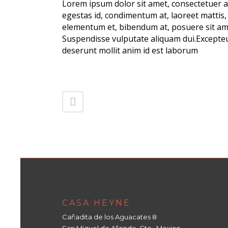
Lorem ipsum dolor sit amet, consectetuer ad
egestas id, condimentum at, laoreet mattis
elementum et, bibendum at, posuere sit amet
Suspendisse vulputate aliquam dui.Excepteur
deserunt mollit anim id est laborum
CASA HEYNE
Cañadita de los Aguacates 8
San Miguel de Allende, Gto., Mexico