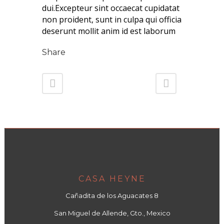
dui.Excepteur sint occaecat cupidatat
non proident, sunt in culpa qui officia
deserunt mollit anim id est laborum
Share
CASA HEYNE
Cañadita de los Aguacates 8
San Miguel de Allende, Gto., Mexico